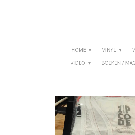
Ga
direct
naar
de
hoofdinhoud
HOME
VINYL
VIDEO
BOEKEN / MA