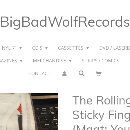
BigBadWolfRecords
VINYL 7"
CD'S
CASSETTES
DVD / LASERD
GAZINES
MERCHANDISE
STRIPS / COMICS
CONTACT
The Rollin
Sticky Fing
(Maat: You