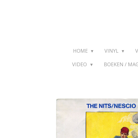
Ga
direct
naar
de
hoofdinhoud
HOME
VINYL
VIDEO
BOEKEN / MA