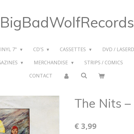
BigBadWolfRecords
VINYL 7"
CD'S
CASSETTES
DVD / LASERD
GAZINES
MERCHANDISE
STRIPS / COMICS
CONTACT
The Nits ‎–
€ 3,99