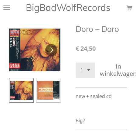
BigBadWolfRecords
Ga
direct
naar
Doro ‎– Doro
de
hoofdinhoud
€ 24,50
In
winkelwage
new + sealed cd
Big7