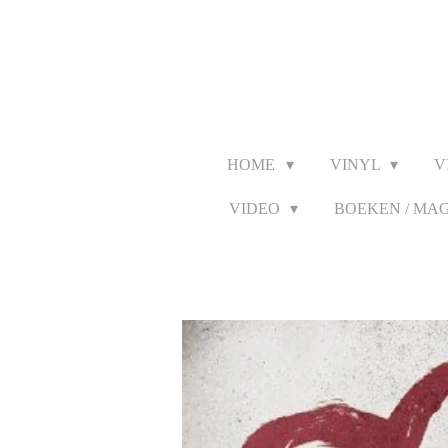
Ga
direct
naar
de
hoofdinhoud
HOME
VINYL
V
VIDEO
BOEKEN / MA