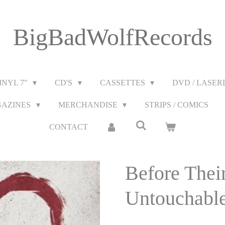
BigBadWolfRecords
INYL 7"
CD'S
CASSETTES
DVD / LASERD
GAZINES
MERCHANDISE
STRIPS / COMICS
CONTACT
Before Thei
Untouchabl