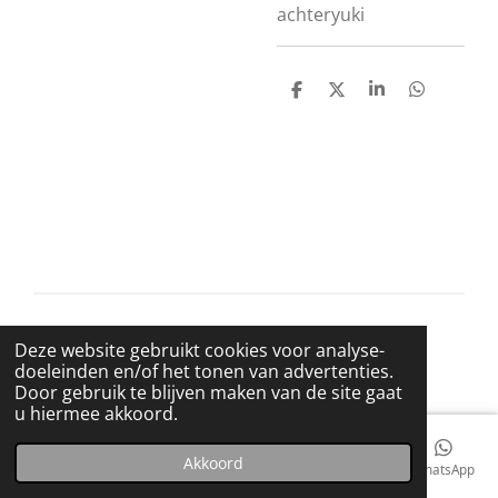
achteryuki
D
D
S
D
e
e
h
e
l
e
a
l
e
l
r
e
n
e
n
© 2021 BigBadWolfRecords
Deze website gebruikt cookies voor analyse-
Powered by
JouwWeb
doeleinden en/of het tonen van advertenties.
Door gebruik te blijven maken van de site gaat
u hiermee akkoord.
Akkoord
E-mailadres
Telefoonnummer
Kaart
Facebook
WhatsApp