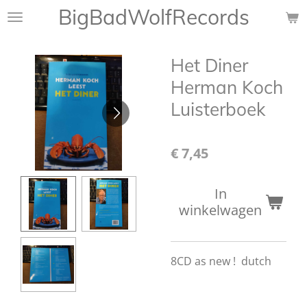
BigBadWolfRecords
Ga
direct
naar
Het Diner
de
hoofdinhoud
Herman Koch
Luisterboek
€ 7,45
In
winkelwagen
8CD as new ! dutch