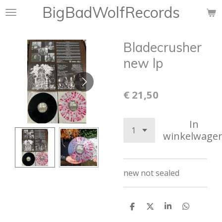
BigBadWolfRecords
Ga
direct
naar
Bladecrusher
de
hoofdinhoud
new lp
€ 21,50
In
winkelwage
new not sealed
D
D
S
D
e
e
h
e