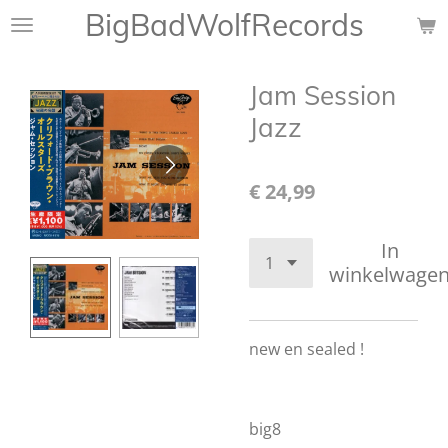
BigBadWolfRecords
Ga
direct
naar
Jam Session
de
hoofdinhoud
Jazz
€ 24,99
In
winkelwage
new en sealed !
big8