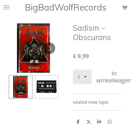
BigBadWolfRecords
Ga
direct
naar
Sadism ‎–
de
hoofdinhoud
Obscurans
€ 9,99
In
winkelwage
sealed new tape
D
D
S
D
e
e
h
e