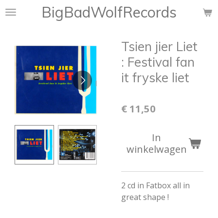
BigBadWolfRecords
Ga
direct
naar
Tsien jier Liet
de
hoofdinhoud
: Festival fan
it fryske liet
€ 11,50
In
winkelwagen
2 cd in Fatbox all in
great shape !