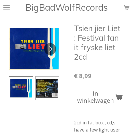
BigBadWolfRecords
Ga
direct
naar
Tsien jier Liet
de
hoofdinhoud
: Festival fan
it fryske liet
2cd
€ 8,99
In
winkelwagen
2cd in fat box , cd,s
have a few light user