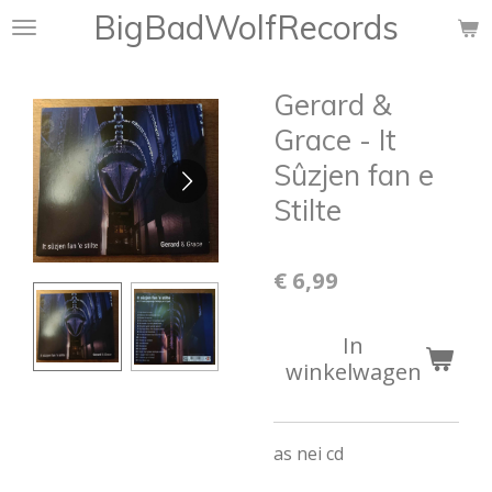
BigBadWolfRecords
Ga
direct
naar
Gerard &
de
hoofdinhoud
Grace - It
Sûzjen fan e
Stilte
€ 6,99
In
winkelwagen
as nei cd