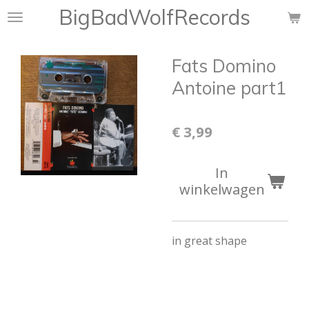
BigBadWolfRecords
Ga
direct
naar
Fats Domino
de
hoofdinhoud
Antoine part1
€ 3,99
In
winkelwagen
in great shape