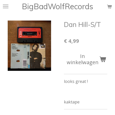
BigBadWolfRecords
Ga
direct
naar
Dan Hill-S/T
de
hoofdinhoud
€ 4,99
In
winkelwagen
looks great !
kaktape