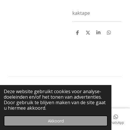
kaktape
D
D
S
D
e
e
h
e
l
e
a
l
e
l
r
e
n
e
n
© 2021 BigBadWolfRecords
Deze website gebruikt cookies voor analyse-
Powered by
JouwWeb
doeleinden en/of het tonen van advertenties.
Door gebruik te blijven maken van de site gaat
u hiermee akkoord.
Akkoord
E-mailadres
Telefoonnummer
Kaart
Facebook
WhatsApp