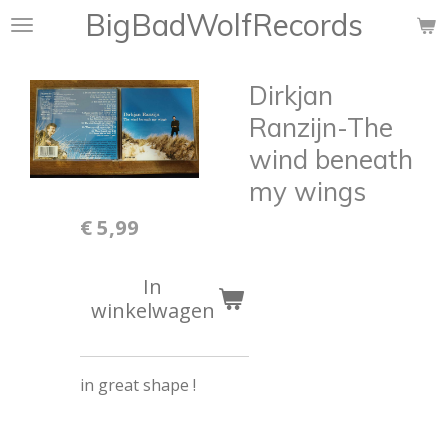
BigBadWolfRecords
Ga
direct
naar
Dirkjan
de
hoofdinhoud
Ranzijn-The
wind beneath
my wings
€ 5,99
In
winkelwagen
in great shape !