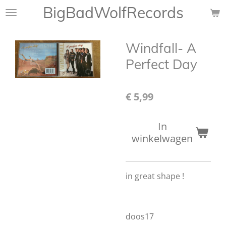
BigBadWolfRecords
Ga
direct
naar
Windfall- A
de
hoofdinhoud
Perfect Day
€ 5,99
In
winkelwagen
in great shape !
doos17