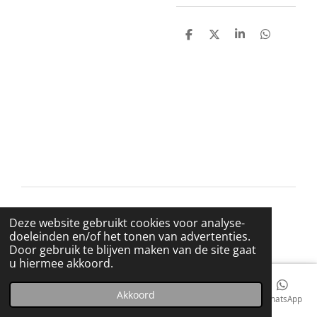
D
D
S
D
e
e
h
e
l
e
a
l
e
l
r
e
n
e
n
© 2021 BigBadWolfRecords
Deze website gebruikt cookies voor analyse-
Powered by
JouwWeb
doeleinden en/of het tonen van advertenties.
Door gebruik te blijven maken van de site gaat
u hiermee akkoord.
Akkoord
E-mailadres
Telefoonnummer
Kaart
Facebook
WhatsApp