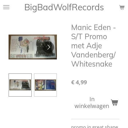
BigBadWolfRecords
Ga
direct
naar
Manic Eden -
de
hoofdinhoud
S/T Promo
met Adje
Vandenberg/
Whitesnake
€ 4,99
In
winkelwagen
promo in great shape