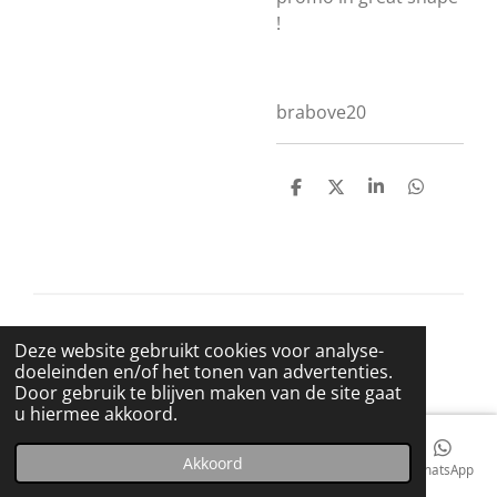
!
brabove20
D
D
S
D
e
e
h
e
l
e
a
l
e
l
r
e
n
e
n
© 2021 BigBadWolfRecords
Deze website gebruikt cookies voor analyse-
Powered by
JouwWeb
doeleinden en/of het tonen van advertenties.
Door gebruik te blijven maken van de site gaat
u hiermee akkoord.
Akkoord
E-mailadres
Telefoonnummer
Kaart
Facebook
WhatsApp