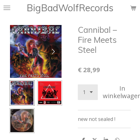
BigBadWolfRecords
Ga
direct
naar
Cannibal ‎–
de
hoofdinhoud
Fire Meets
Steel
€ 28,99
In
winkelwage
new not sealed !