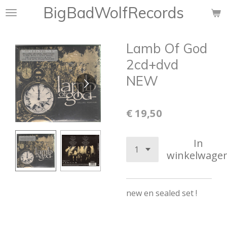
BigBadWolfRecords
Ga
direct
naar
Lamb Of God
de
hoofdinhoud
2cd+dvd
NEW
€ 19,50
In
winkelwage
new en sealed set !