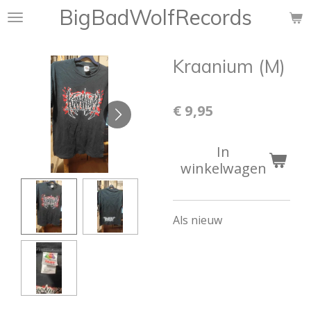
BigBadWolfRecords
Ga
direct
naar
Kraanium (M)
de
hoofdinhoud
€ 9,95
In
winkelwagen
Als nieuw