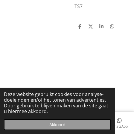
TS7
D
D
S
D
e
e
h
e
l
e
a
l
e
l
r
e
n
e
n
© 2021 BigBadWolfRecords
Deze website gebruikt cookies voor analyse-
Powered by
JouwWeb
doeleinden en/of het tonen van advertenties.
Door gebruik te blijven maken van de site gaat
u hiermee akkoord.
Akkoord
E-mailadres
Telefoonnummer
Kaart
Facebook
WhatsApp