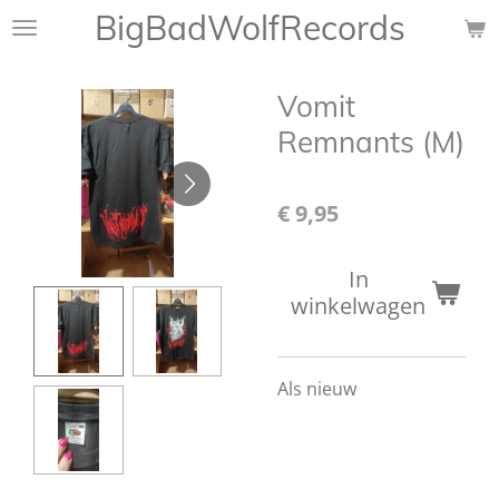
BigBadWolfRecords
Ga
direct
naar
Vomit
de
hoofdinhoud
Remnants (M)
€ 9,95
In
winkelwagen
Als nieuw