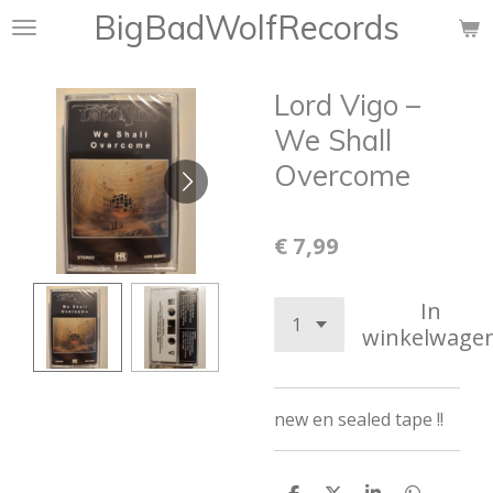
BigBadWolfRecords
Ga
direct
naar
Lord Vigo ‎–
de
hoofdinhoud
We Shall
Overcome
€ 7,99
In
winkelwage
new en sealed tape !!