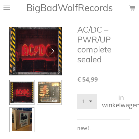
BigBadWolfRecords
Ga
direct
naar
AC/DC ‎–
de
hoofdinhoud
PWR/UP
complete
sealed
€ 54,99
In
winkelwage
new !!