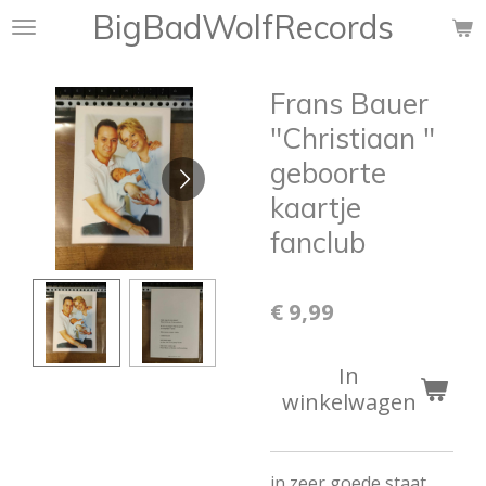
BigBadWolfRecords
Ga
direct
naar
Frans Bauer
de
hoofdinhoud
"Christiaan "
geboorte
kaartje
fanclub
€ 9,99
In
winkelwagen
in zeer goede staat