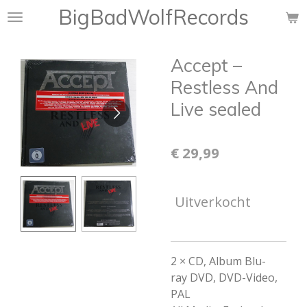
BigBadWolfRecords
Ga
direct
naar
Accept ‎–
de
hoofdinhoud
Restless And
Live sealed
€ 29,99
Uitverkocht
2 × CD, Album Blu-
ray
DVD, DVD-Video,
PAL