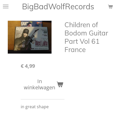
BigBadWolfRecords
Ga
direct
naar
Children of
de
hoofdinhoud
Bodom Guitar
Part Vol 61
France
€ 4,99
In
winkelwagen
in great shape