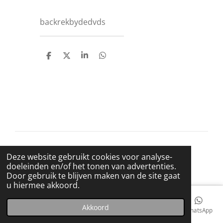
backrekbydedvds
D
D
S
D
e
e
h
e
l
e
a
l
e
l
r
e
n
e
n
© 2021 BigBadWolfRecords
Deze website gebruikt cookies voor analyse-
Powered by
JouwWeb
doeleinden en/of het tonen van advertenties.
Door gebruik te blijven maken van de site gaat
u hiermee akkoord.
Akkoord
E-mailadres
Telefoonnummer
Kaart
Facebook
WhatsApp