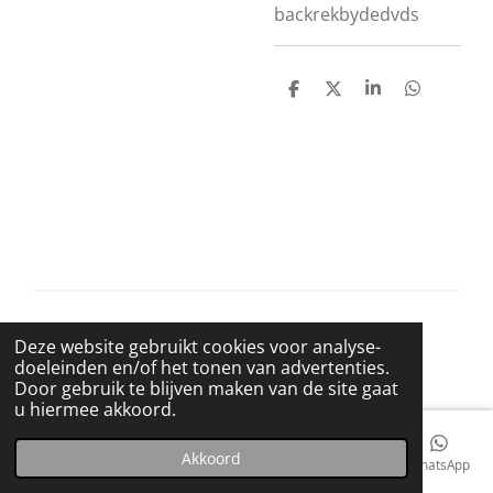
backrekbydedvds
D
D
S
D
e
e
h
e
l
e
a
l
e
l
r
e
n
e
n
© 2021 BigBadWolfRecords
Deze website gebruikt cookies voor analyse-
Powered by
JouwWeb
doeleinden en/of het tonen van advertenties.
Door gebruik te blijven maken van de site gaat
u hiermee akkoord.
Akkoord
E-mailadres
Telefoonnummer
Kaart
Facebook
WhatsApp