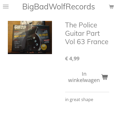
BigBadWolfRecords
Ga
direct
naar
The Police
de
hoofdinhoud
Guitar Part
Vol 63 France
€ 4,99
In
winkelwagen
in great shape