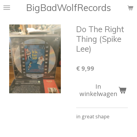
BigBadWolfRecords
Ga
direct
naar
Do The Right
de
hoofdinhoud
Thing (Spike
Lee)
€ 9,99
In
winkelwagen
in great shape