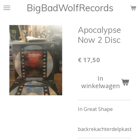
BigBadWolfRecords
Ga
direct
naar
Apocalypse
de
hoofdinhoud
Now 2 Disc
€ 17,50
In
winkelwagen
In Great Shape
backrekachterdelpkast