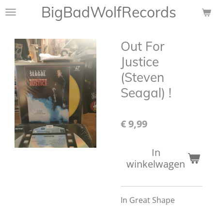
BigBadWolfRecords
Ga
direct
naar
Out For
de
hoofdinhoud
Justice
(Steven
Seagal) !
€ 9,99
In
winkelwagen
In Great Shape