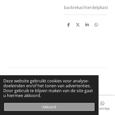
backrekachterdelpkast
D
D
S
D
e
e
h
e
l
e
a
l
e
l
r
e
n
e
n
© 2021 BigBadWolfRecords
Deze website gebruikt cookies voor analyse-
Powered by
JouwWeb
doeleinden en/of het tonen van advertenties.
Door gebruik te blijven maken van de site gaat
u hiermee akkoord.
Akkoord
E-mailadres
Telefoonnummer
Kaart
Facebook
WhatsApp