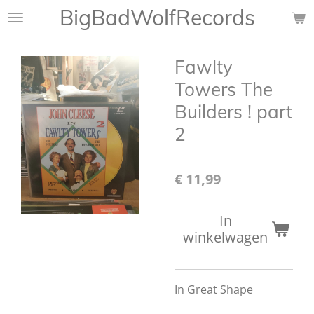
BigBadWolfRecords
Ga
direct
naar
Fawlty
de
hoofdinhoud
Towers The
Builders ! part
2
€ 11,99
In
winkelwagen
In Great Shape