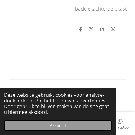
backrekachterdelpkast
D
D
S
D
e
e
h
e
l
e
a
l
e
l
r
e
n
e
n
© 2021 BigBadWolfRecords
Deze website gebruikt cookies voor analyse-
Powered by
JouwWeb
doeleinden en/of het tonen van advertenties.
Door gebruik te blijven maken van de site gaat
u hiermee akkoord.
Akkoord
E-mailadres
Telefoonnummer
Kaart
Facebook
WhatsApp