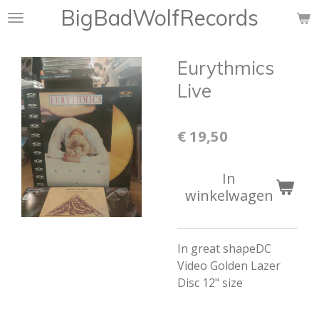
BigBadWolfRecords
Ga
direct
naar
Eurythmics
de
hoofdinhoud
Live
€ 19,50
In
winkelwagen
In great shapeDC
Video Golden Lazer
Disc 12" size