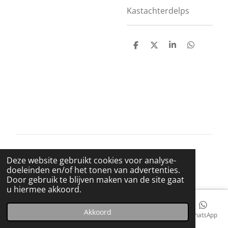
Kastachterdelps
D
D
S
D
e
e
h
e
l
e
a
l
e
l
r
e
n
e
n
© 2021 BigBadWolfRecords
Deze website gebruikt cookies voor analyse-
Powered by
JouwWeb
doeleinden en/of het tonen van advertenties.
Door gebruik te blijven maken van de site gaat
u hiermee akkoord.
Akkoord
E-mailadres
Telefoonnummer
Kaart
Facebook
WhatsApp