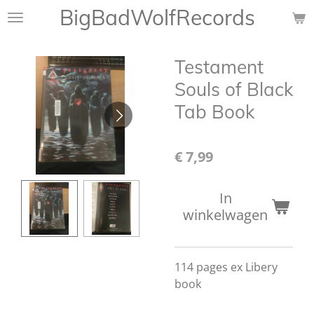
BigBadWolfRecords
Ga
direct
naar
Testament
de
hoofdinhoud
Souls of Black
Tab Book
€ 7,99
In
winkelwagen
114 pages ex Libery
book