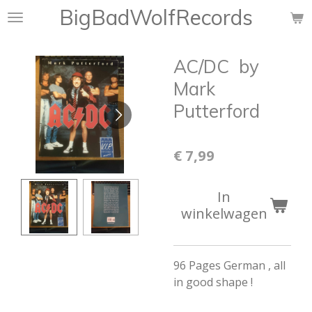
BigBadWolfRecords
Ga
direct
naar
AC/DC ‎ by
de
hoofdinhoud
Mark
Putterford
€ 7,99
In
winkelwagen
96 Pages German , all
in good shape !