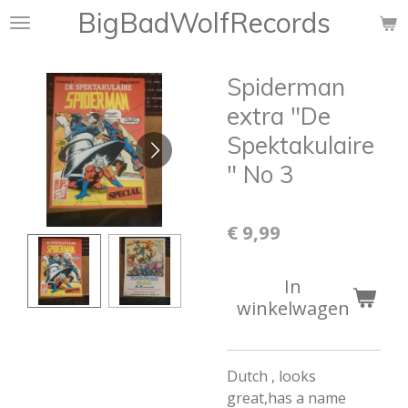
BigBadWolfRecords
Ga
direct
naar
Spiderman
de
hoofdinhoud
extra "De
Spektakulaire
" No 3
€ 9,99
In
winkelwagen
Dutch , looks
great,has a name