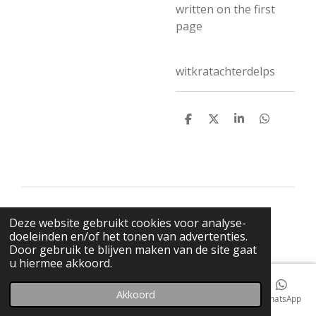
written on the first
page
witkratachterdelps
D
D
S
D
e
e
h
e
l
e
a
l
e
l
r
e
n
e
n
© 2021 BigBadWolfRecords
Deze website gebruikt cookies voor analyse-
Powered by
JouwWeb
doeleinden en/of het tonen van advertenties.
Door gebruik te blijven maken van de site gaat
u hiermee akkoord.
Akkoord
E-mailadres
Telefoonnummer
Kaart
Facebook
WhatsApp