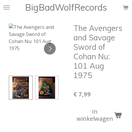
BigBadWolfRecords
Ga
direct
naar
The Avengers
de
hoofdinhoud
and Savage
Sword of
Cohan Nu:
101 Aug
1975
€ 7,99
In
winkelwagen