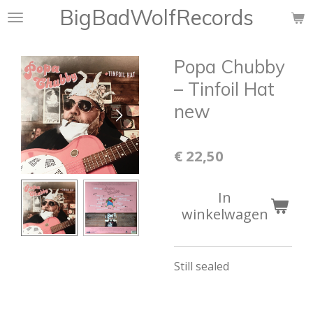
BigBadWolfRecords
Ga
direct
naar
Popa Chubby
de
hoofdinhoud
‎– Tinfoil Hat
new
€ 22,50
In
winkelwagen
Still sealed