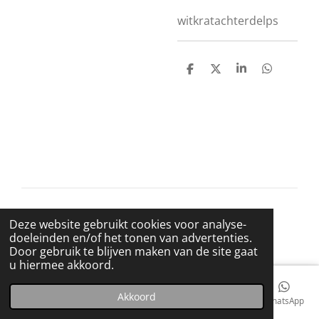
witkratachterdelps
D
D
S
D
e
e
h
e
l
e
a
l
e
l
r
e
n
e
n
© 2021 BigBadWolfRecords
Deze website gebruikt cookies voor analyse-
Powered by
JouwWeb
doeleinden en/of het tonen van advertenties.
Door gebruik te blijven maken van de site gaat
u hiermee akkoord.
Akkoord
E-mailadres
Telefoonnummer
Kaart
Facebook
WhatsApp