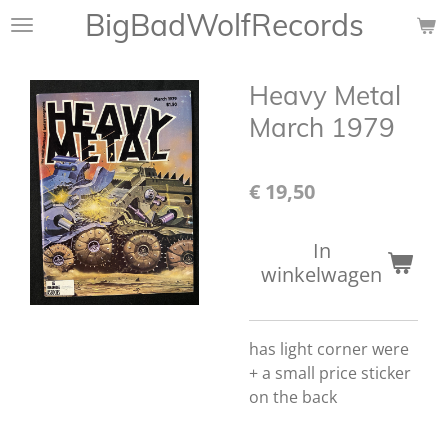
BigBadWolfRecords
Ga
direct
naar
Heavy Metal
de
hoofdinhoud
March 1979
€ 19,50
In
winkelwagen
has light corner were
+ a small price sticker
on the back