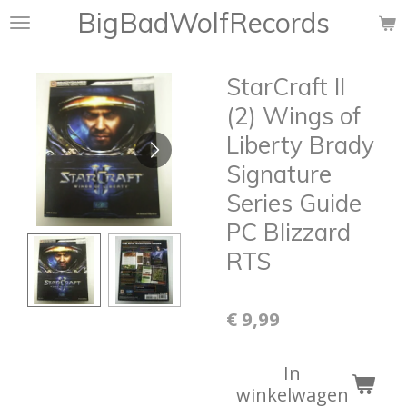
BigBadWolfRecords
Ga
direct
naar
StarCraft II
de
hoofdinhoud
(2) Wings of
Liberty Brady
Signature
Series Guide
PC Blizzard
RTS
€ 9,99
In
winkelwagen