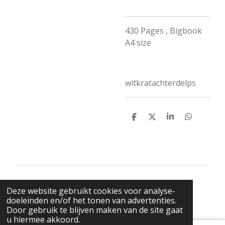
430 Pages , Bigbook
A4 size
witkratachterdelps
D
D
S
D
e
e
h
e
l
e
a
l
e
l
r
e
n
e
n
© 2021 BigBadWolfRecords
Deze website gebruikt cookies voor analyse-
Powered by
JouwWeb
doeleinden en/of het tonen van advertenties.
Door gebruik te blijven maken van de site gaat
u hiermee akkoord.