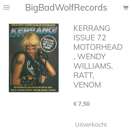
BigBadWolfRecords
Ga
direct
naar
KERRANG
de
hoofdinhoud
ISSUE 72
MOTORHEAD
, WENDY
WILLIAMS,
RATT,
VENOM
€ 7,50
Uitverkocht