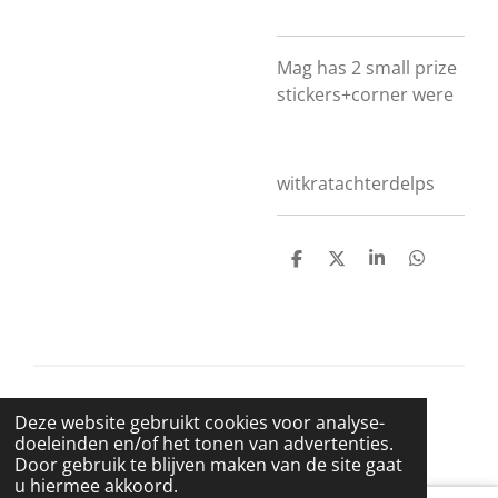
Mag has 2 small prize
stickers+corner were
witkratachterdelps
D
D
S
D
e
e
h
e
l
e
a
l
e
l
r
e
n
e
n
© 2021 BigBadWolfRecords
Deze website gebruikt cookies voor analyse-
Powered by
JouwWeb
doeleinden en/of het tonen van advertenties.
Door gebruik te blijven maken van de site gaat
u hiermee akkoord.