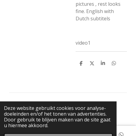
pictures , rest looks
fine. English with
Dutch subtitels
video1
D
D
S
D
e
e
h
e
l
e
a
l
e
l
r
e
n
e
n
© 2021 BigBadWolfRecords
Deze website gebruikt cookies voor analyse-
Powered by
JouwWeb
doeleinden en/of het tonen van advertenties.
Door gebruik te blijven maken van de site gaat
u hiermee akkoord.