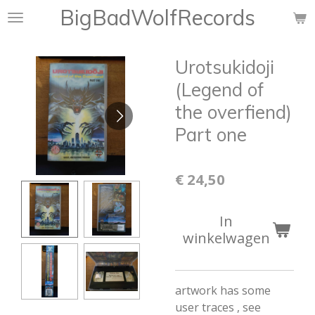
BigBadWolfRecords
Ga
direct
naar
Urotsukidoji
de
hoofdinhoud
(Legend of
the overfiend)
Part one
€ 24,50
In
winkelwagen
artwork has some
user traces , see