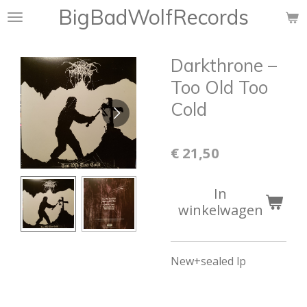
BigBadWolfRecords
Ga
direct
naar
Darkthrone –
de
hoofdinhoud
Too Old Too
Cold
€ 21,50
In
winkelwagen
New+sealed lp