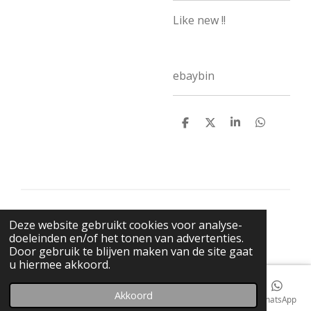
Like new !!
ebaybin
D
D
S
D
e
e
h
e
l
e
a
l
e
l
r
e
n
e
n
© 2021 BigBadWolfRecords
Deze website gebruikt cookies voor analyse-
Powered by
JouwWeb
doeleinden en/of het tonen van advertenties.
Door gebruik te blijven maken van de site gaat
u hiermee akkoord.
Akkoord
E-mailadres
Telefoonnummer
Kaart
Facebook
WhatsApp