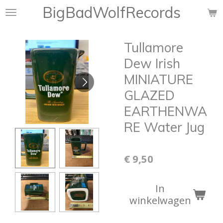
BigBadWolfRecords
Ga
direct
naar
Tullamore
de
hoofdinhoud
Dew Irish
MINIATURE
GLAZED
EARTHENWA
RE Water Jug
€ 9,50
In
winkelwagen