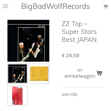
BigBadWolfRecords
Ga
direct
naar
ZZ Top –
de
hoofdinhoud
Super Stars
Best JAPAN
€ 24,50
In
winkelwagen
with OBI