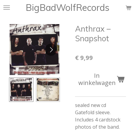
BigBadWolfRecords
Ga
direct
naar
Anthrax ‎–
de
hoofdinhoud
Snapshot
€ 9,99
In
winkelwagen
sealed new cd
Gatefold sleeve.
Includes 4 cardstock
photos of the band.