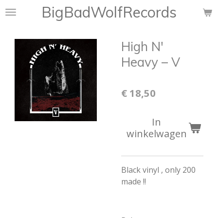
BigBadWolfRecords
Ga
direct
naar
High N'
de
hoofdinhoud
Heavy ‎– V
€ 18,50
In
winkelwagen
Black vinyl , only 200
made !!