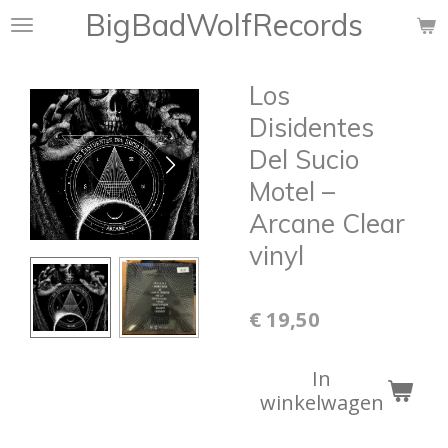
BigBadWolfRecords
Ga
direct
naar
Los
de
hoofdinhoud
Disidentes
Del Sucio
Motel ‎–
Arcane Clear
vinyl
€ 19,50
In
winkelwagen