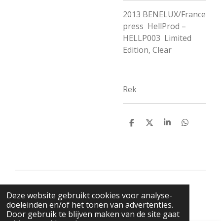
2013 BENELUX/France
press HellProd
‎–
HELLP003 Limited
Edition,
Clear
Rek
D
D
S
D
e
e
h
e
l
e
a
l
e
l
r
e
n
e
n
© 2021 BigBadWolfRecords
Deze website gebruikt cookies voor analyse-
Powered by
JouwWeb
doeleinden en/of het tonen van advertenties.
Door gebruik te blijven maken van de site gaat