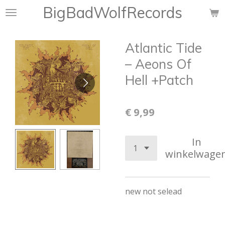
BigBadWolfRecords
Ga
direct
naar
Atlantic Tide
de
hoofdinhoud
– Aeons Of
Hell +Patch
€ 9,99
In
winkelwage
new not selead