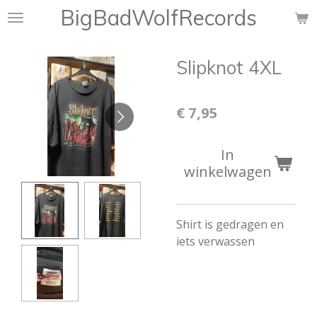
BigBadWolfRecords
Ga
direct
naar
Slipknot 4XL
de
hoofdinhoud
€ 7,95
In
winkelwagen
Shirt is gedragen en
iets verwassen