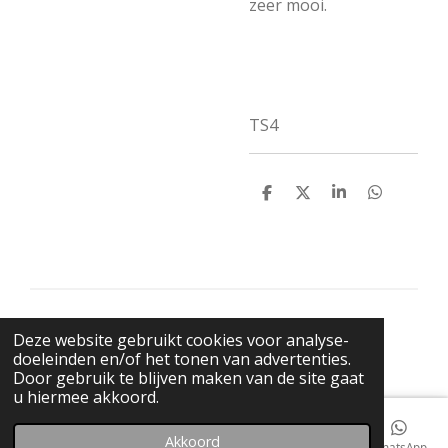
zeer mooi.
TS4
D
D
S
D
e
e
h
e
l
e
a
l
e
l
r
e
n
e
n
© 2021 BigBadWolfRecords
Deze website gebruikt cookies voor analyse-
Powered by
JouwWeb
doeleinden en/of het tonen van advertenties.
Door gebruik te blijven maken van de site gaat
u hiermee akkoord.
Akkoord
E-mailadres
Telefoonnummer
Kaart
Facebook
WhatsApp