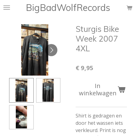
BigBadWolfRecords
Ga
direct
naar
Sturgis Bike
de
hoofdinhoud
Week 2007
4XL
€ 9,95
In
winkelwagen
Shirt is gedragen en
door het wassen iets
verkleurd. Print is nog